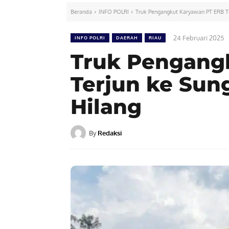
Beranda
INFO POLRI
Truk Pengangkut Karyawan PT ERB Ter
24 Februari 2025
INFO POLRI
DAERAH
RIAU
Truk Pengang
Terjun ke Sung
Hilang
By
Redaksi