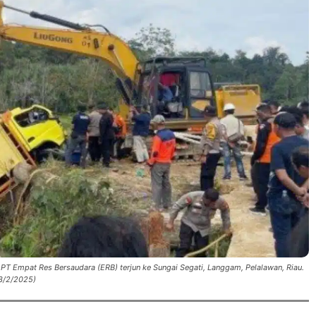
T Empat Res Bersaudara (ERB) terjun ke Sungai Segati, Langgam, Pelalawan, Riau.
23/2/2025)