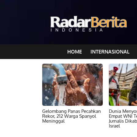
HOME
INTERNASIONAL
Gelombang Panas Pecahkan
Dunia Menyor
Rekor, 212 Warga Spanyol
Empat WNI T
Meninggal
Jurnalis Dika
Israel