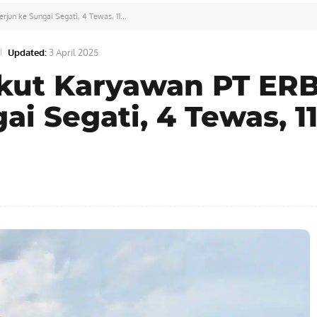
jun ke Sungai Segati, 4 Tewas, 11...
Updated:
3 April 2025
kut Karyawan PT ER
ai Segati, 4 Tewas, 1