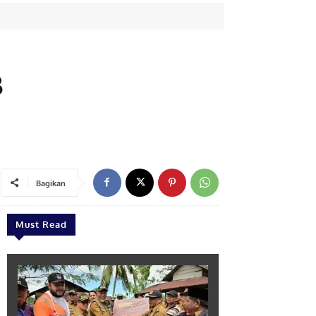
B
1
Bagikan
Must Read