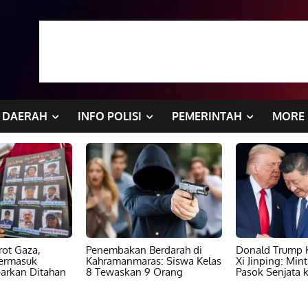
DAERAH
INFO POLISI
PEMERINTAH
MORE
ot Gaza,
Penembakan Berdarah di
Donald Trump K
ermasuk
Kahramanmaras: Siswa Kelas
Xi Jinping: Min
barkan Ditahan
8 Tewaskan 9 Orang
Pasok Senjata k