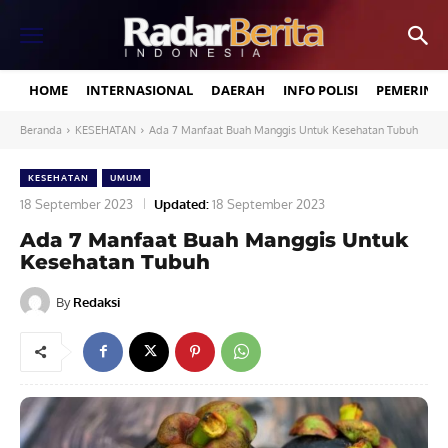
HOME
INTERNASIONAL
DAERAH
INFO POLISI
PEMERINT
Beranda
KESEHATAN
Ada 7 Manfaat Buah Manggis Untuk Kesehatan Tubuh
KESEHATAN
UMUM
18 September 2023
Updated:
18 September 2023
Ada 7 Manfaat Buah Manggis Untuk
Kesehatan Tubuh
By
Redaksi