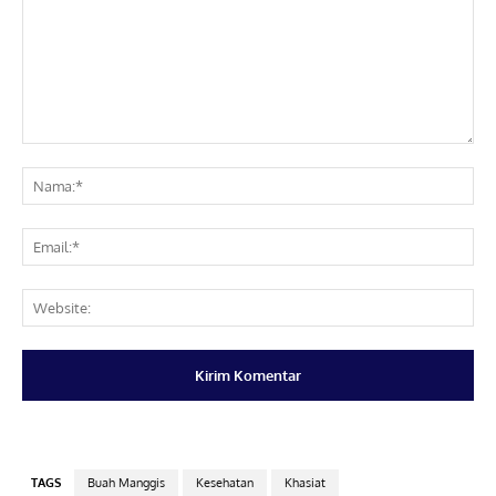
Komentar:
Na
Ema
Web
TAGS
Buah Manggis
Kesehatan
Khasiat