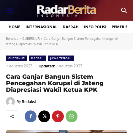
HOME
INTERNASIONAL
DAERAH
INFO POLISI
PEMERINT
Beranda
GUBERNUR
Cara Ganjar Bangun Sistem Pencegahan Korupsi di
Jateng Diapresiasi Wakil Ketua KPK
GUBERNUR
DAERAH
JAWA TENGAH
7 Agustus 2023
Updated:
7 Agustus 2023
Cara Ganjar Bangun Sistem
Pencegahan Korupsi di Jateng
Diapresiasi Wakil Ketua KPK
By
Redaksi