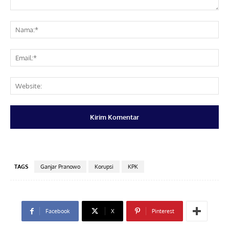
Komentar:
Na
Ema
Web
TAGS
Ganjar Pranowo
Korupsi
KPK
Facebook
X
Pinterest