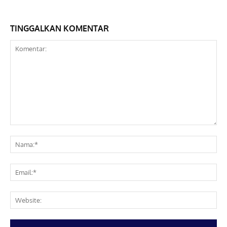
TINGGALKAN KOMENTAR
Komentar:
Na
Ema
Web