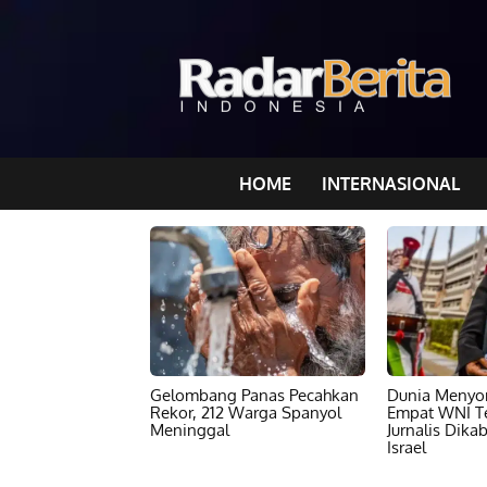
HOME
INTERNASIONAL
Gelombang Panas Pecahkan
Dunia Menyor
Rekor, 212 Warga Spanyol
Empat WNI T
Meninggal
Jurnalis Dika
Israel