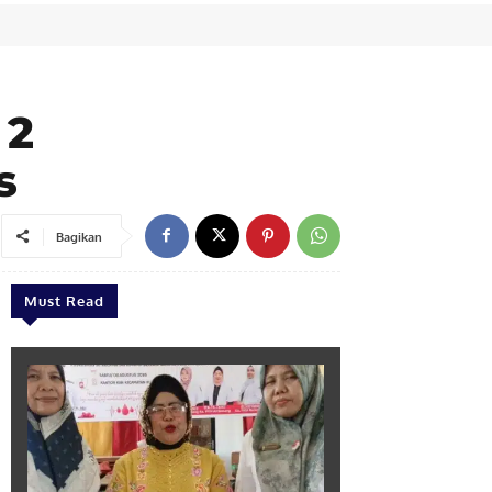
 2
s
Bagikan
Must Read