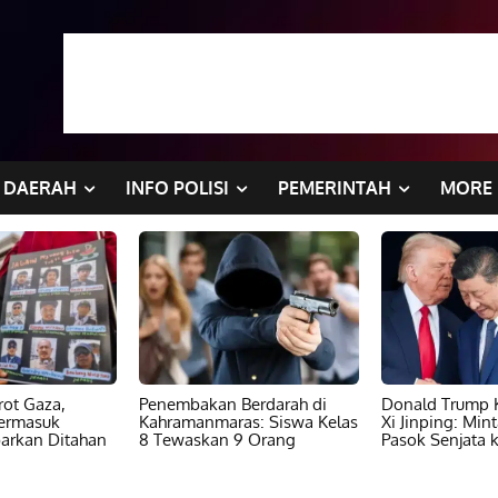
DAERAH
INFO POLISI
PEMERINTAH
MORE
ot Gaza,
Penembakan Berdarah di
Donald Trump K
ermasuk
Kahramanmaras: Siswa Kelas
Xi Jinping: Min
barkan Ditahan
8 Tewaskan 9 Orang
Pasok Senjata k