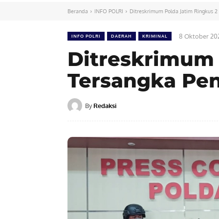
Beranda
INFO POLRI
Ditreskrimum Polda Jatim Ringkus 2
8 Oktober 20
INFO POLRI
DAERAH
KRIMINAL
Ditreskrimum 
Tersangka Pe
By
Redaksi