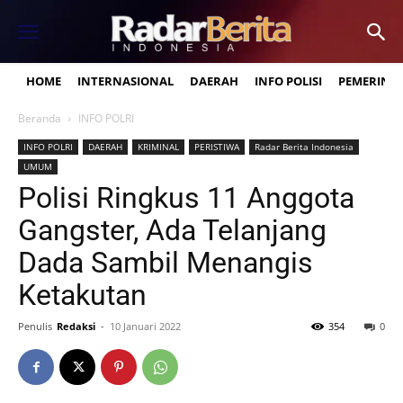
HOME
INTERNASIONAL
DAERAH
INFO POLISI
PEMERINT
Beranda
INFO POLRI
INFO POLRI
DAERAH
KRIMINAL
PERISTIWA
Radar Berita Indonesia
UMUM
Polisi Ringkus 11 Anggota
Gangster, Ada Telanjang
Dada Sambil Menangis
Ketakutan
Penulis
Redaksi
-
10 Januari 2022
354
0