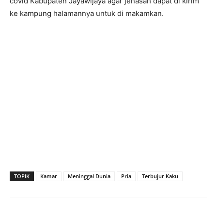
covid Kabupaten Jayawijaya agar jenasah dapat di kirim
ke kampung halamannya untuk di makamkan.
TOPIK
Kamar
Meninggal Dunia
Pria
Terbujur Kaku