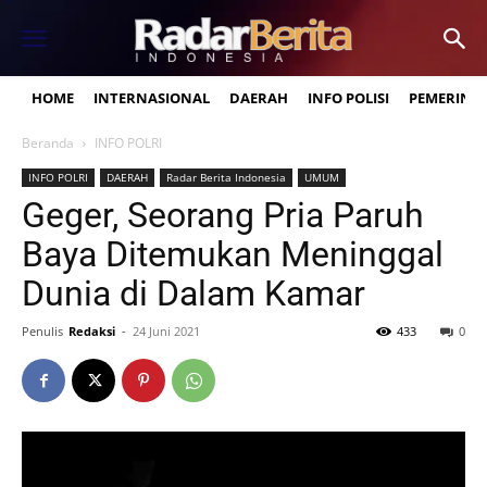
HOME
INTERNASIONAL
DAERAH
INFO POLISI
PEMERINT
Beranda
INFO POLRI
INFO POLRI
DAERAH
Radar Berita Indonesia
UMUM
Geger, Seorang Pria Paruh
Baya Ditemukan Meninggal
Dunia di Dalam Kamar
Penulis
Redaksi
-
24 Juni 2021
433
0