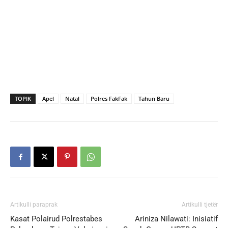
TOPIK
Apel
Natal
Polres FakFak
Tahun Baru
Artikulli paraprak
Artikulli tjetër
Kasat Polairud Polrestabes
Ariniza Nilawati: Inisiatif