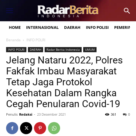
HOME
INTERNASIONAL
DAERAH
INFO POLISI
PEMERINT
Beranda
INFO POLRI
INFO POLRI
DAERAH
Radar Berita Indonesia
UMUM
Jelang Nataru 2022, Polres
Fakfak Imbau Masyarakat
Tetap Jaga Protokol
Kesehatan Dalam Rangka
Cegah Penularan Covid-19
Penulis
Redaksi
-
23 Desember 2021
361
0