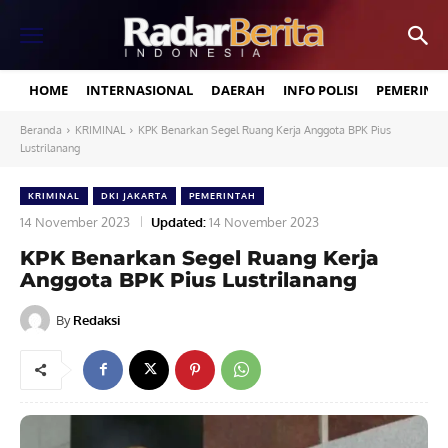
HOME
INTERNASIONAL
DAERAH
INFO POLISI
PEMERINT
Beranda
KRIMINAL
KPK Benarkan Segel Ruang Kerja Anggota BPK Pius
Lustrilanang
KRIMINAL
DKI JAKARTA
PEMERINTAH
14 November 2023
Updated:
14 November 2023
KPK Benarkan Segel Ruang Kerja
Anggota BPK Pius Lustrilanang
By
Redaksi