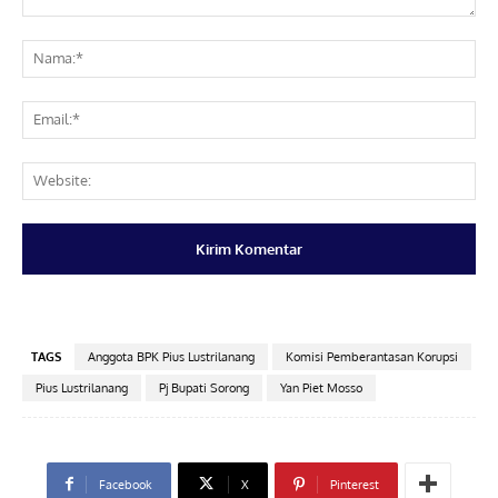
Komentar:
Na
Ema
Web
TAGS
Anggota BPK Pius Lustrilanang
Komisi Pemberantasan Korupsi
Pius Lustrilanang
Pj Bupati Sorong
Yan Piet Mosso
Facebook
X
Pinterest