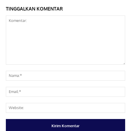
TINGGALKAN KOMENTAR
Komentar:
Na
Ema
Web