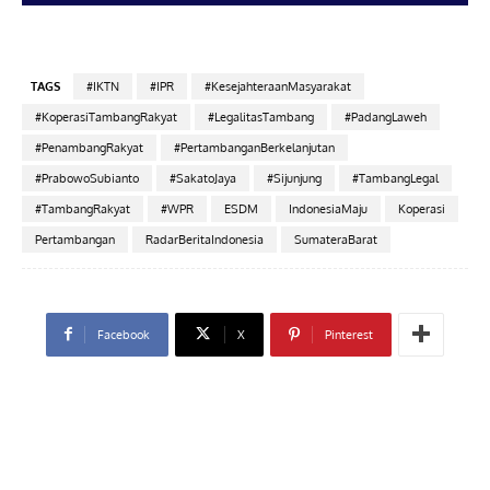
TAGS
#IKTN
#IPR
#KesejahteraanMasyarakat
#KoperasiTambangRakyat
#LegalitasTambang
#PadangLaweh
#PenambangRakyat
#PertambanganBerkelanjutan
#PrabowoSubianto
#SakatoJaya
#Sijunjung
#TambangLegal
#TambangRakyat
#WPR
ESDM
IndonesiaMaju
Koperasi
Pertambangan
RadarBeritaIndonesia
SumateraBarat
Facebook
X
Pinterest