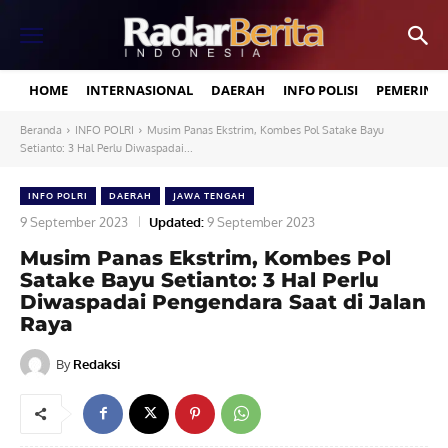
HOME
INTERNASIONAL
DAERAH
INFO POLISI
PEMERINT
Beranda
INFO POLRI
Musim Panas Ekstrim, Kombes Pol Satake Bayu
Setianto: 3 Hal Perlu Diwaspadai...
INFO POLRI
DAERAH
JAWA TENGAH
9 September 2023
Updated:
9 September 2023
Musim Panas Ekstrim, Kombes Pol
Satake Bayu Setianto: 3 Hal Perlu
Diwaspadai Pengendara Saat di Jalan
Raya
By
Redaksi