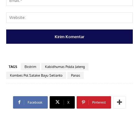
Web
TAGS
Ekstrim
Kabidhumas Polda Jateng
Kombes Pol Satake Bayu Setianto
Panas
Facebook
X
Pinterest