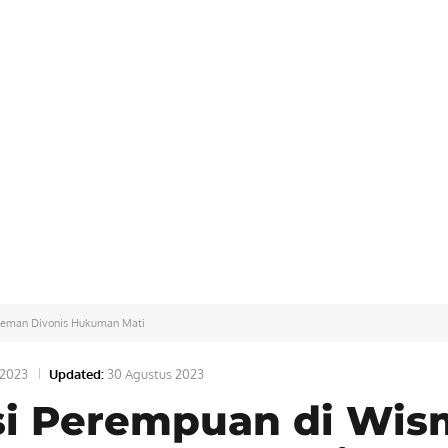
Sleman Divonis Hukuman Mati
 2023
Updated:
30 Agustus 2023
si Perempuan di Wis