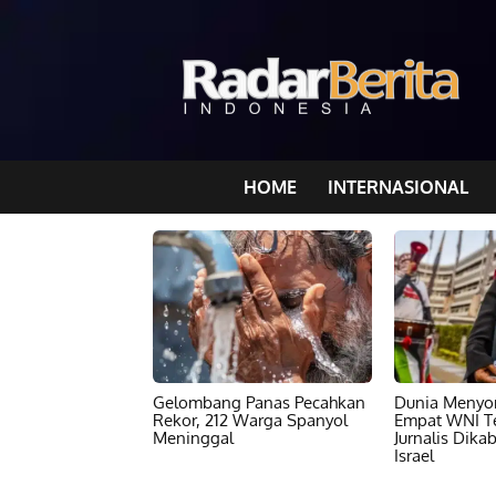
HOME
INTERNASIONAL
Gelombang Panas Pecahkan
Dunia Menyor
Rekor, 212 Warga Spanyol
Empat WNI T
Meninggal
Jurnalis Dika
Israel