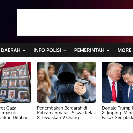
DAERAH
INFO POLISI
PEMERINTAH
MORE
ot Gaza,
Penembakan Berdarah di
Donald Trump K
ermasuk
Kahramanmaras: Siswa Kelas
Xi Jinping: Min
barkan Ditahan
8 Tewaskan 9 Orang
Pasok Senjata k