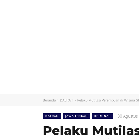
Beranda
DAERAH
Pelaku Mutilasi Perempuan di Wisma 
30 Agustus
DAERAH
JAWA TENGAH
KRIMINAL
Pelaku Mutila