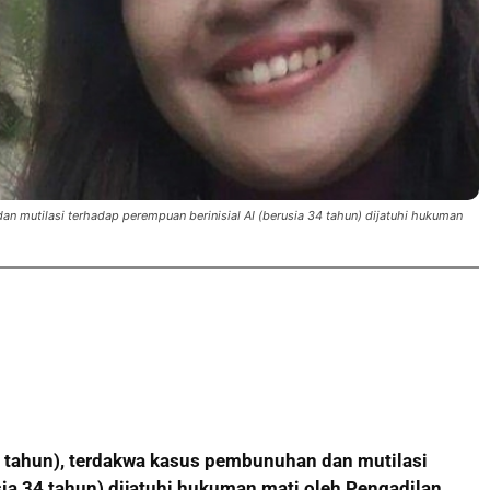
an mutilasi terhadap perempuan berinisial AI (berusia 34 tahun) dijatuhi hukuman
 23 tahun), terdakwa kasus pembunuhan dan mutilasi
sia 34 tahun) dijatuhi hukuman mati oleh Pengadilan