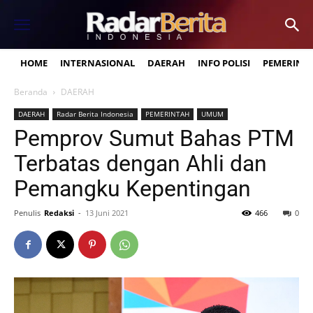
HOME
INTERNASIONAL
DAERAH
INFO POLISI
PEMERINT
Beranda
DAERAH
DAERAH
Radar Berita Indonesia
PEMERINTAH
UMUM
Pemprov Sumut Bahas PTM
Terbatas dengan Ahli dan
Pemangku Kepentingan
Penulis
Redaksi
-
13 Juni 2021
466
0