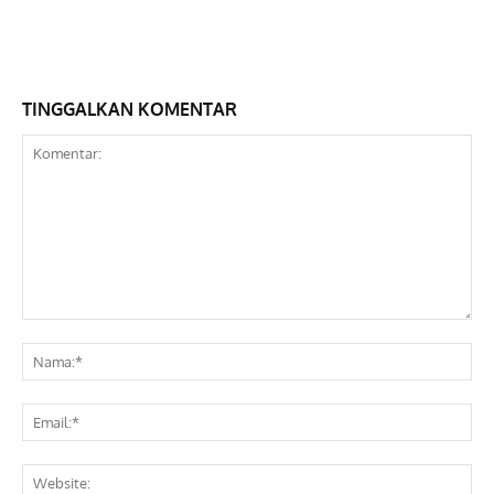
TINGGALKAN KOMENTAR
Komentar:
Na
Ema
Web