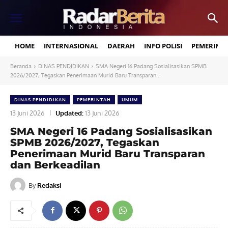
HOME
INTERNASIONAL
DAERAH
INFO POLISI
PEMERINT
Beranda
DINAS PENDIDIKAN
SMA Negeri 16 Padang Sosialisasikan SPMB
2026/2027, Tegaskan Penerimaan Murid Baru Transparan...
DINAS PENDIDIKAN
PEMERINTAH
UMUM
13 Juni 2026
Updated:
13 Juni 2026
SMA Negeri 16 Padang Sosialisasikan
SPMB 2026/2027, Tegaskan
Penerimaan Murid Baru Transparan
dan Berkeadilan
By
Redaksi