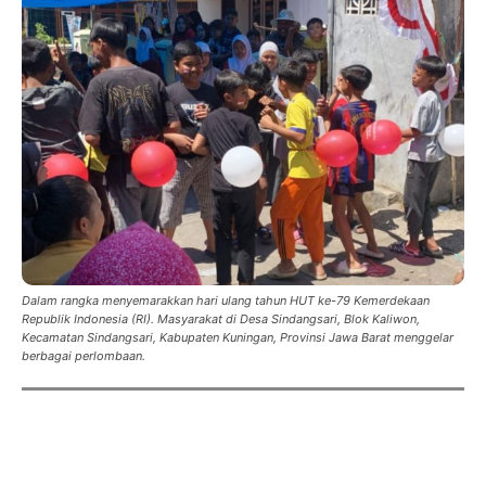
Dalam rangka menyemarakkan hari ulang tahun HUT ke-79 Kemerdekaan
Republik Indonesia (RI). Masyarakat di Desa Sindangsari, Blok Kaliwon,
Kecamatan Sindangsari, Kabupaten Kuningan, Provinsi Jawa Barat menggelar
berbagai perlombaan.