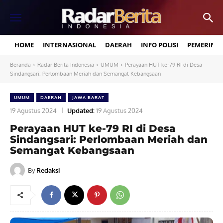
HOME
INTERNASIONAL
DAERAH
INFO POLISI
PEMERINT
Beranda
Radar Berita Indonesia
UMUM
Perayaan HUT ke-79 RI di Desa
Sindangsari: Perlombaan Meriah dan Semangat Kebangsaan
UMUM
DAERAH
JAWA BARAT
19 Agustus 2024
Updated:
19 Agustus 2024
Perayaan HUT ke-79 RI di Desa
Sindangsari: Perlombaan Meriah dan
Semangat Kebangsaan
By
Redaksi