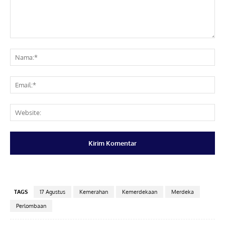
Komentar:
Na
Ema
Web
TAGS
17 Agustus
Kemerahan
Kemerdekaan
Merdeka
Perlombaan