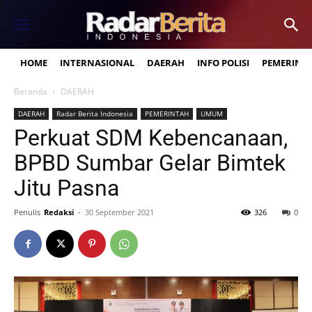
HOME
INTERNASIONAL
DAERAH
INFO POLISI
PEMERINT
Beranda
DAERAH
DAERAH
Radar Berita Indonesia
PEMERINTAH
UMUM
Perkuat SDM Kebencanaan,
BPBD Sumbar Gelar Bimtek
Jitu Pasna
Penulis
Redaksi
-
30 September 2021
326
0