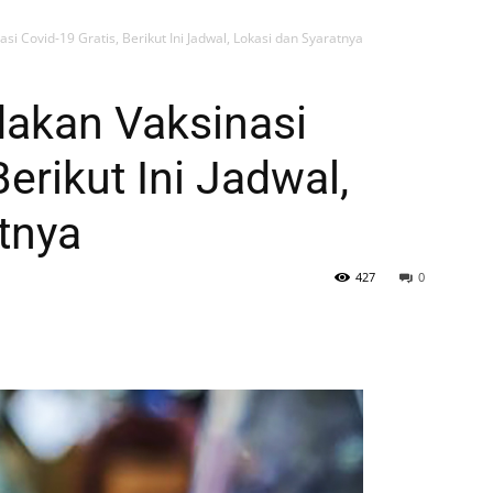
i Covid-19 Gratis, Berikut Ini Jadwal, Lokasi dan Syaratnya
akan Vaksinasi
Berikut Ini Jadwal,
tnya
427
0