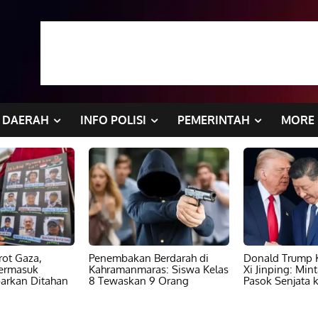
DAERAH
INFO POLISI
PEMERINTAH
MORE
ot Gaza,
Penembakan Berdarah di
Donald Trump K
ermasuk
Kahramanmaras: Siswa Kelas
Xi Jinping: Min
barkan Ditahan
8 Tewaskan 9 Orang
Pasok Senjata k