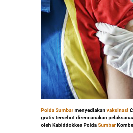
Polda Sumbar
menyediakan
vaksinasi
C
gratis tersebut direncanakan pelaksana
oleh Kabiddokkes Polda
Sumbar
Kombes.