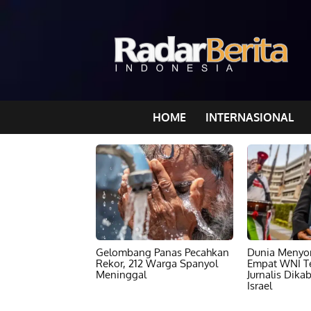
HOME
INTERNASIONAL
Gelombang Panas Pecahkan
Dunia Menyor
Rekor, 212 Warga Spanyol
Empat WNI T
Meninggal
Jurnalis Dika
Israel