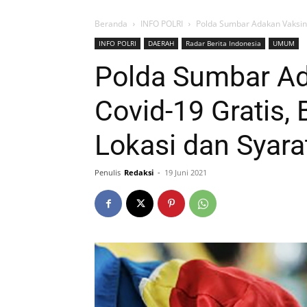
Beranda
INFO POLRI
Polda Sumbar Adakan Vaksinas
INFO POLRI
DAERAH
Radar Berita Indonesia
UMUM
Polda Sumbar Ad
Covid-19 Gratis, 
Lokasi dan Syara
Penulis
Redaksi
-
19 Juni 2021