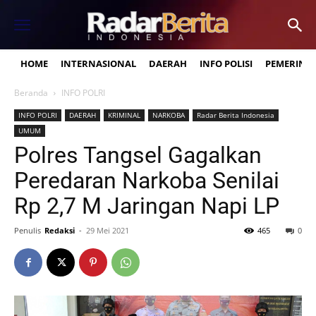
HOME
INTERNASIONAL
DAERAH
INFO POLISI
PEMERINT
Beranda
INFO POLRI
INFO POLRI
DAERAH
KRIMINAL
NARKOBA
Radar Berita Indonesia
UMUM
Polres Tangsel Gagalkan
Peredaran Narkoba Senilai
Rp 2,7 M Jaringan Napi LP
Penulis
Redaksi
-
29 Mei 2021
465
0