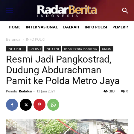
HOME
INTERNASIONAL
DAERAH
INFO POLISI
PEMERINT
Beranda
INFO POLRI
INFO POLRI
DAERAH
INFO TNI
Radar Berita Indonesia
UMUM
Resmi Jadi Pangkostrad,
Dudung Abdurachman
Pamit ke Polda Metro Jaya
Penulis
Redaksi
-
13 Juni 2021
383
0