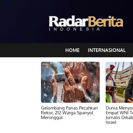
HOME
INTERNASIONAL
Gelombang Panas Pecahkan
Dunia Menyor
Rekor, 212 Warga Spanyol
Empat WNI T
Meninggal
Jurnalis Dika
Israel