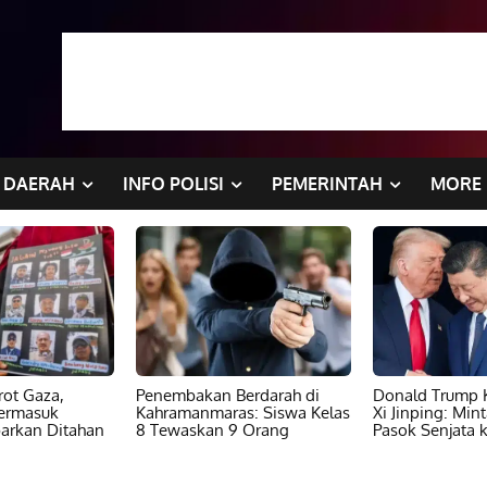
DAERAH
INFO POLISI
PEMERINTAH
MORE
ot Gaza,
Penembakan Berdarah di
Donald Trump K
ermasuk
Kahramanmaras: Siswa Kelas
Xi Jinping: Min
barkan Ditahan
8 Tewaskan 9 Orang
Pasok Senjata k