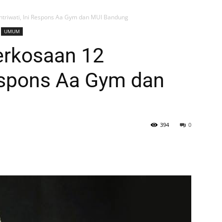
triwati, Ini Respons Aa Gym dan MUI Bandung
UMUM
erkosaan 12
Respons Aa Gym dan
394
0