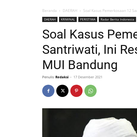
Beranda
DAERAH
Soal Kasus Pemerkosaan 12 San
DAERAH
KRIMINAL
PERISTIWA
Radar Berita Indonesia
Soal Kasus Pem
Santriwati, Ini 
MUI Bandung
Penulis
Redaksi
-
17 Desember 2021