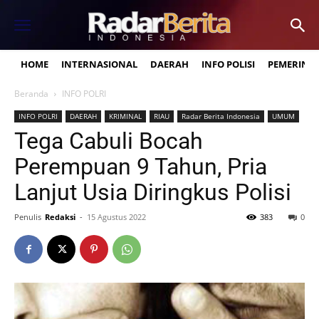
HOME
INTERNASIONAL
DAERAH
INFO POLISI
PEMERINT
Beranda
INFO POLRI
INFO POLRI
DAERAH
KRIMINAL
RIAU
Radar Berita Indonesia
UMUM
Tega Cabuli Bocah
Perempuan 9 Tahun, Pria
Lanjut Usia Diringkus Polisi
Penulis
Redaksi
-
15 Agustus 2022
383
0