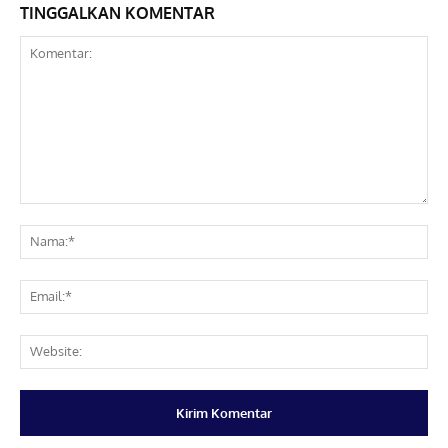
TINGGALKAN KOMENTAR
Komentar:
Na
Ema
Web