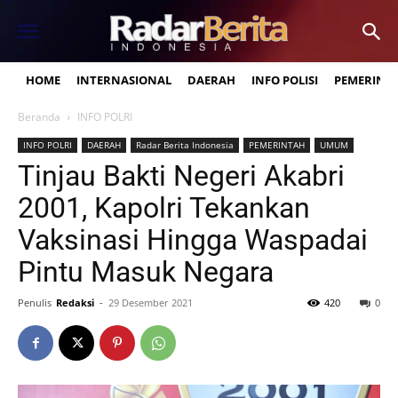
HOME
INTERNASIONAL
DAERAH
INFO POLISI
PEMERINT
Beranda
INFO POLRI
INFO POLRI
DAERAH
Radar Berita Indonesia
PEMERINTAH
UMUM
Tinjau Bakti Negeri Akabri
2001, Kapolri Tekankan
Vaksinasi Hingga Waspadai
Pintu Masuk Negara
Penulis
Redaksi
-
29 Desember 2021
420
0