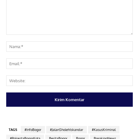
Komentar:
Na
Ema
Web
TAGS
#InfoBogor
#JalanSholehIskandar
#KasusKriminal
#PolrestaBogorKota
BeritaBogor
Bogor
BreakingNews