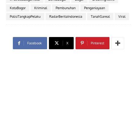
KotaBogor
Kriminal
Pembunuhan
Penganiayaan
PolisiTangkapPelaku
RadarBeritaIndonesia
TanahSareal
Viral
Facebook
X
Pinterest