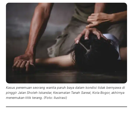
Kasus penemuan seorang wanita paruh baya dalam kondisi tidak bernyawa di
pinggir Jalan Sholeh Iskandar, Kecamatan Tanah Sareal, Kota Bogor, akhirnya
menemukan titik terang. (Foto: Ilustrasi)