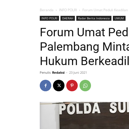
Beranda
INFO POLRI
Forum Umat Peduli Keadilan
INFO POLRI
DAERAH
Radar Berita Indonesia
UMUM
Forum Umat Pedu
Palembang Minta
Hukum Berkeadi
Penulis
Redaksi
-
23 Juni 2021