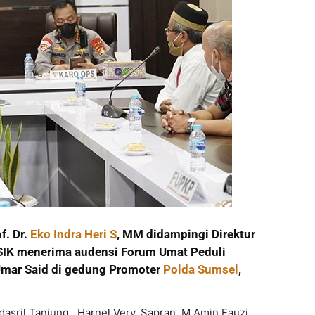
f. Dr.
Eko Indra Heri S
, MM didampingi Direktur
 SIK menerima audensi Forum Umat Peduli
Umar Said di gedung Promoter
Polda Sumsel
,
asril Tanjung , Harnel Very, Sapran, M Amin Fauzi,