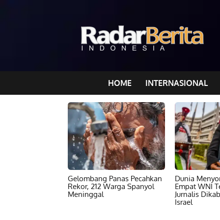
HOME
INTERNASIONAL
Gelombang Panas Pecahkan
Dunia Menyor
Rekor, 212 Warga Spanyol
Empat WNI T
Meninggal
Jurnalis Dika
Israel