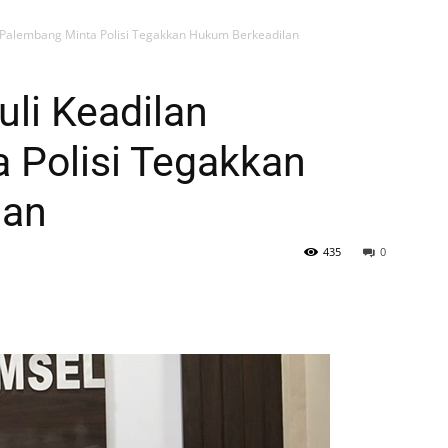
 Palembang Minta Polisi Tegakkan Hukum Berkeadilan
li Keadilan
 Polisi Tegakkan
lan
435
0