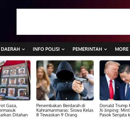
DAERAH
INFO POLISI
PEMERINTAH
MORE
ot Gaza,
Penembakan Berdarah di
Donald Trump K
ermasuk
Kahramanmaras: Siswa Kelas
Xi Jinping: Min
barkan Ditahan
8 Tewaskan 9 Orang
Pasok Senjata k