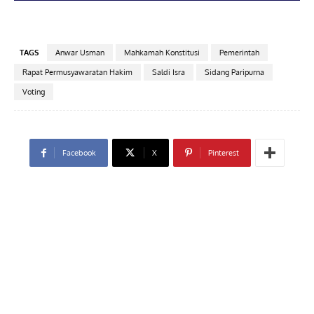
TAGS
Anwar Usman
Mahkamah Konstitusi
Pemerintah
Rapat Permusyawaratan Hakim
Saldi Isra
Sidang Paripurna
Voting
Facebook
X
Pinterest