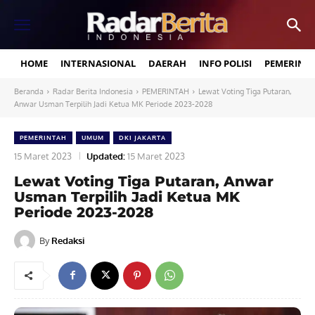
HOME
INTERNASIONAL
DAERAH
INFO POLISI
PEMERINT
Beranda
Radar Berita Indonesia
PEMERINTAH
Lewat Voting Tiga Putaran,
Anwar Usman Terpilih Jadi Ketua MK Periode 2023-2028
PEMERINTAH
UMUM
DKI JAKARTA
15 Maret 2023
Updated:
15 Maret 2023
Lewat Voting Tiga Putaran, Anwar
Usman Terpilih Jadi Ketua MK
Periode 2023-2028
By
Redaksi