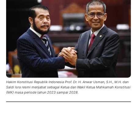
Hakim Konstitusi Republik Indonesia Prof. Dr. H. Anwar Usman, S.H., M.H. dan
Saldi Isra resmi menjabat sebagai Ketua dan Wakil Ketua Mahkamah Konstitusi
(MK) masa periode tahun 2023 sampai 2028.