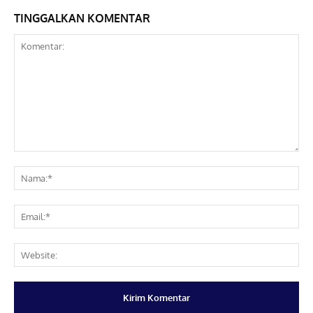
TINGGALKAN KOMENTAR
Komentar:
Na
Ema
Web