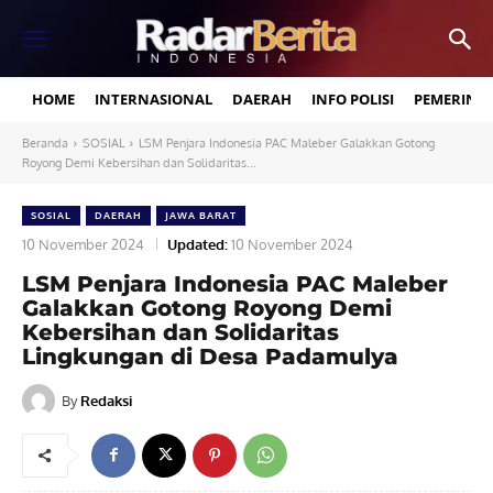
HOME
INTERNASIONAL
DAERAH
INFO POLISI
PEMERINT
Beranda
SOSIAL
LSM Penjara Indonesia PAC Maleber Galakkan Gotong
Royong Demi Kebersihan dan Solidaritas...
SOSIAL
DAERAH
JAWA BARAT
10 November 2024
Updated:
10 November 2024
LSM Penjara Indonesia PAC Maleber
Galakkan Gotong Royong Demi
Kebersihan dan Solidaritas
Lingkungan di Desa Padamulya
By
Redaksi