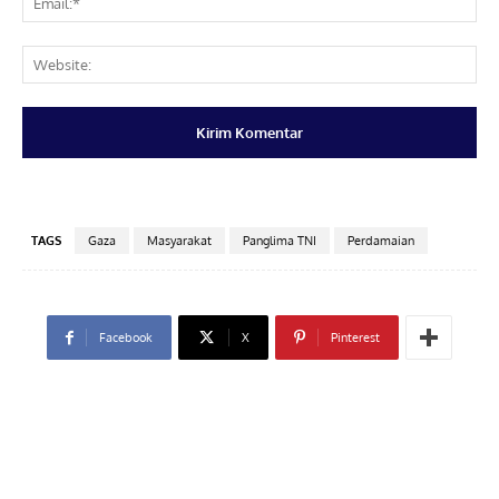
Web
TAGS
Gaza
Masyarakat
Panglima TNI
Perdamaian
Facebook
X
Pinterest