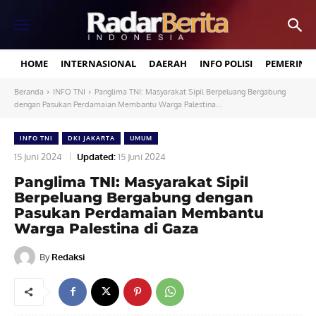
HOME
INTERNASIONAL
DAERAH
INFO POLISI
PEMERINT
Beranda
INFO TNI
Panglima TNI: Masyarakat Sipil Berpeluang Bergabung
dengan Pasukan Perdamaian Membantu Warga Palestina...
INFO TNI
DKI JAKARTA
UMUM
15 Juni 2024
Updated:
15 Juni 2024
Panglima TNI: Masyarakat Sipil
Berpeluang Bergabung dengan
Pasukan Perdamaian Membantu
Warga Palestina di Gaza
By
Redaksi