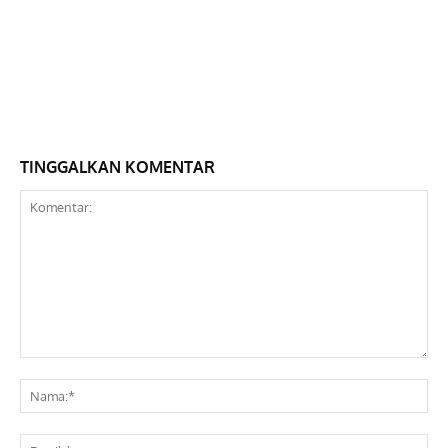
TINGGALKAN KOMENTAR
Komentar:
Na
Ema