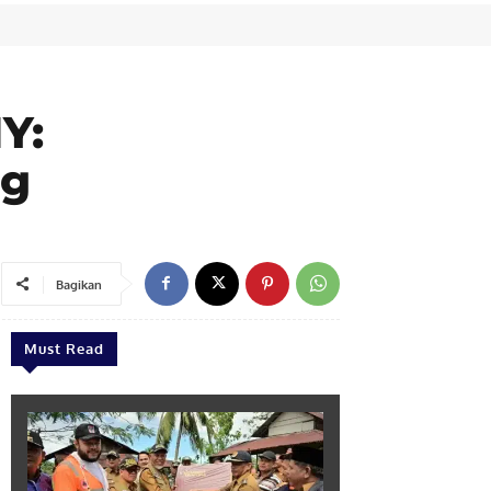
Y:
ng
Bagikan
Must Read