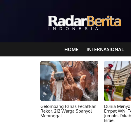
HOME
INTERNASIONAL
Gelombang Panas Pecahkan
Dunia Menyor
Rekor, 212 Warga Spanyol
Empat WNI T
Meninggal
Jurnalis Dika
Israel