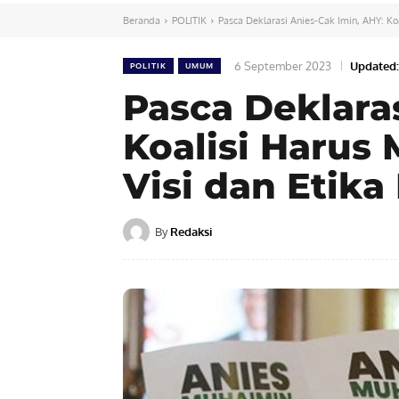
Beranda
POLITIK
Pasca Deklarasi Anies-Cak Imin, AHY: Koa
6 September 2023
Updated:
POLITIK
UMUM
Pasca Deklara
Koalisi Harus
Visi dan Etika 
By
Redaksi