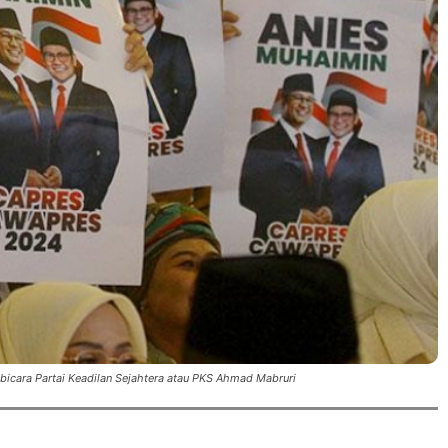
 bicara Partai Keadilan Sejahtera atau PKS Ahmad Mabruri