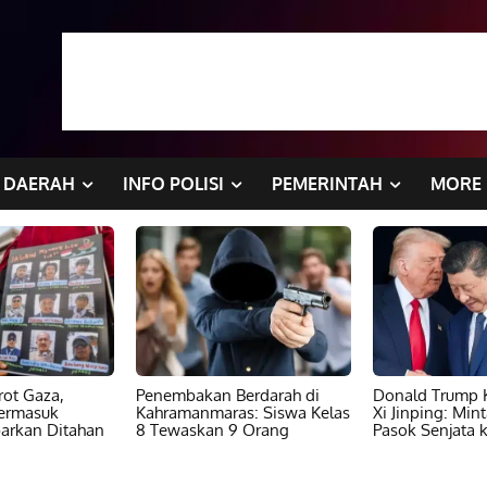
DAERAH
INFO POLISI
PEMERINTAH
MORE
ot Gaza,
Penembakan Berdarah di
Donald Trump K
ermasuk
Kahramanmaras: Siswa Kelas
Xi Jinping: Min
barkan Ditahan
8 Tewaskan 9 Orang
Pasok Senjata k