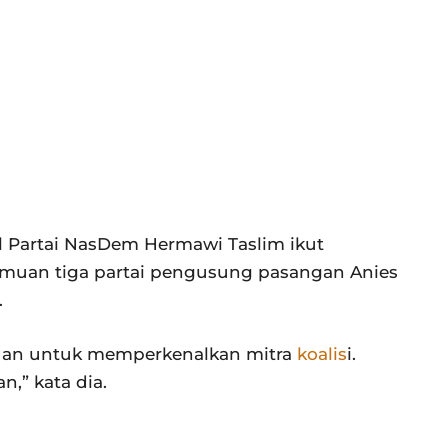
al Partai NasDem Hermawi Taslim ikut
emuan tiga partai pengusung pasangan Anies
.
juan untuk memperkenalkan mitra
koalis
i.
,” kata dia.