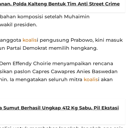
nan, Polda Kalteng Bentuk Tim Anti Street Crime
ubahan komposisi setelah Muhaimin
wakil presiden.
 anggota
koalis
i pengusung Prabowo, kini masuk
pun Partai Demokrat memilih hengkang.
sDem Effendy Choirie menyampaikan rencana
asikan paslon Capres Cawapres Anies Baswedan
min. Ia mengatakan seluruh mitra
koalis
i akan
a Sumut Berhasil Ungkap 412 Kg Sabu, Pil Ekstasi