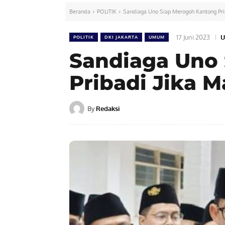
Beranda
POLITIK
Sandiaga Uno Siap Merogoh Kantong Pri
17 Juni 2023
U
POLITIK
DKI JAKARTA
UMUM
Sandiaga Uno
Pribadi Jika 
By
Redaksi