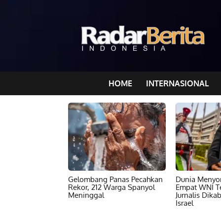
HOME
INTERNASIONAL
Gelombang Panas Pecahkan
Dunia Menyor
Rekor, 212 Warga Spanyol
Empat WNI T
Meninggal
Jurnalis Dika
Israel