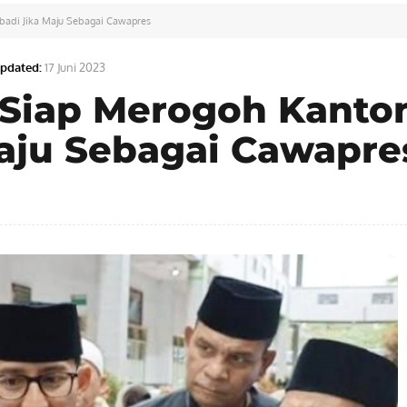
badi Jika Maju Sebagai Cawapres
pdated:
17 Juni 2023
 Siap Merogoh Kanto
Maju Sebagai Cawapre