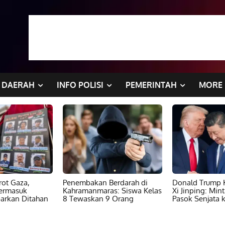
DAERAH
INFO POLISI
PEMERINTAH
MORE
ot Gaza,
Penembakan Berdarah di
Donald Trump K
ermasuk
Kahramanmaras: Siswa Kelas
Xi Jinping: Min
barkan Ditahan
8 Tewaskan 9 Orang
Pasok Senjata k