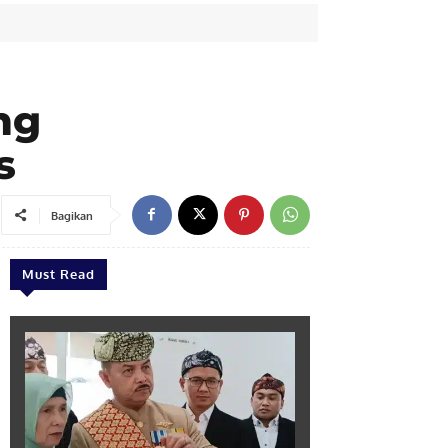
ng
s
Bagikan
Must Read