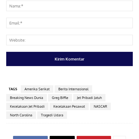
Na
Ema
Web
TAGS
Amerika Serikat
Berita Internasional
Breaking News Dunia
Greg Biffle
Jet Pribadi Jatuh
Kecelakaan Jet Pribadi
Kecelakaan Pesawat
NASCAR
North Carolina
Tragedi Udara