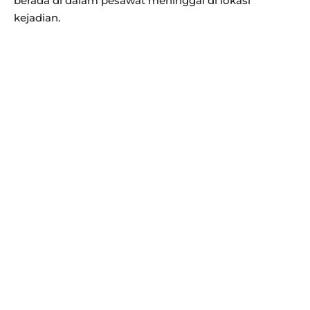
berada di dalam pesawat meninggal di lokasi
kejadian.