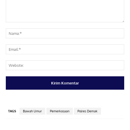
Komentar:
Na
Ema
Web
TAGS
Bawah Umur
Pemerkosaan
Polres Demak