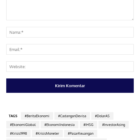
Komentar:
Na
Ema
Web
TAGS
#BeritaEkonomi
#CadanganDevisa
#DolarAS
#EkonomiGlobal
#EkonomiIndonesia
#IHSG
#InvestorAsing
#Krisis1998
#KrisisMoneter
#PasarKeuangan