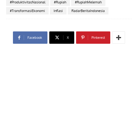
#ProduktivitasNasional
#Rupiah
#RupiahMelemah
#TransformasiEkonomi
Inflasi
RadarBeritaIndonesia
Facebook
X
Pinterest