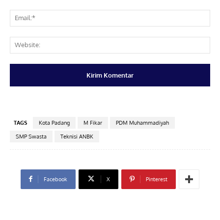
Ema
Web
TAGS
Kota Padang
M Fikar
PDM Muhammadiyah
SMP Swasta
Teknisi ANBK
Facebook
X
Pinterest