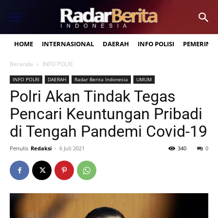
HOME
INTERNASIONAL
DAERAH
INFO POLISI
PEMERINT
Beranda
INFO POLRI
INFO POLRI
DAERAH
Radar Berita Indonesia
UMUM
Polri Akan Tindak Tegas
Pencari Keuntungan Pribadi
di Tengah Pandemi Covid-19
Penulis
Redaksi
-
6 Juli 2021
340
0