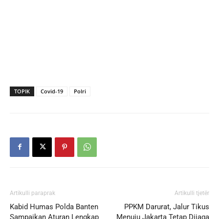
TOPIK
Covid-19
Polri
Artikulli paraprak
Artikulli tjetër
Kabid Humas Polda Banten
PPKM Darurat, Jalur Tikus
Sampaikan Aturan Lengkap
Menuju Jakarta Tetap Dijaga