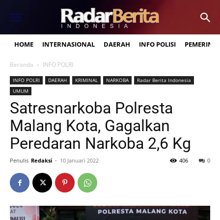
HOME
INTERNASIONAL
DAERAH
INFO POLISI
PEMERINT
Beranda
INFO POLRI
INFO POLRI
DAERAH
KRIMINAL
NARKOBA
Radar Berita Indonesia
UMUM
Satresnarkoba Polresta
Malang Kota, Gagalkan
Peredaran Narkoba 2,6 Kg
Penulis
Redaksi
-
10 Januari 2022
406
0