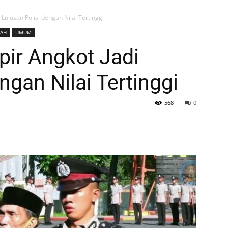
 Lulusan Polisi dengan Nilai Tertinggi
TAH
UMUM
pir Angkot Jadi
ngan Nilai Tertinggi
568
0