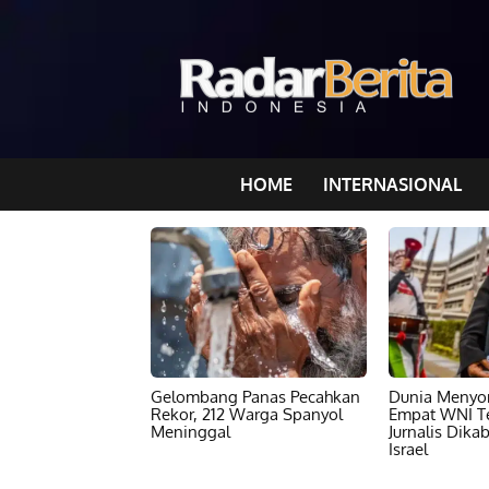
HOME
INTERNASIONAL
Gelombang Panas Pecahkan
Dunia Menyor
Rekor, 212 Warga Spanyol
Empat WNI T
Meninggal
Jurnalis Dika
Israel