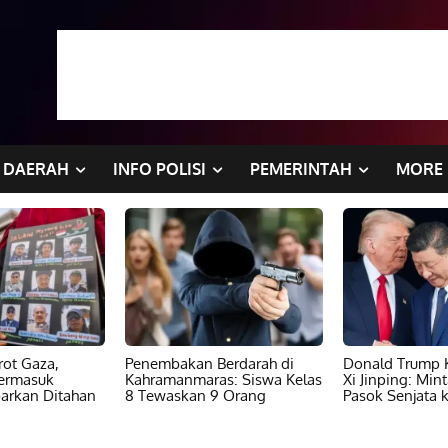
DAERAH
INFO POLISI
PEMERINTAH
MORE
ot Gaza,
Penembakan Berdarah di
Donald Trump K
ermasuk
Kahramanmaras: Siswa Kelas
Xi Jinping: Min
barkan Ditahan
8 Tewaskan 9 Orang
Pasok Senjata k