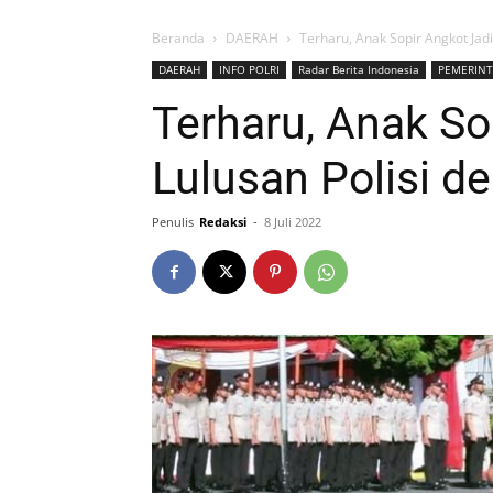
Beranda
DAERAH
Terharu, Anak Sopir Angkot Jadi
DAERAH
INFO POLRI
Radar Berita Indonesia
PEMERIN
Terharu, Anak So
Lulusan Polisi de
Penulis
Redaksi
-
8 Juli 2022