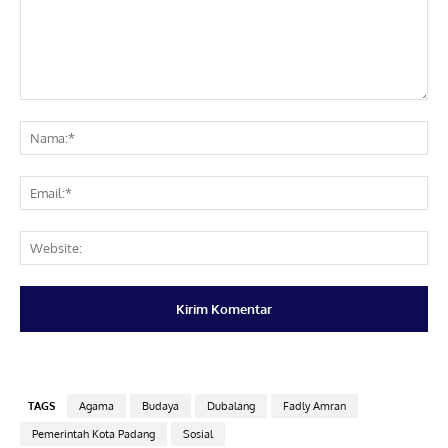
Komentar:
Na
Ema
Web
TAGS
Agama
Budaya
Dubalang
Fadly Amran
Pemerintah Kota Padang
Sosial