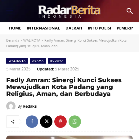
HOME
INTERNASIONAL
DAERAH
INFO POLISI
PEMERINT
Beranda
WALIKOTA
Fadly Amran: Sinergi Kunci Sukses Mewujudkan Kota
Padang yang Religius, Aman, dan...
WALIKOTA
AGAMA
BUDAYA
5 Maret 2025
Updated:
5 Maret 2025
Fadly Amran: Sinergi Kunci Sukses
Mewujudkan Kota Padang yang
Religius, Aman, dan Berbudaya
By
Redaksi